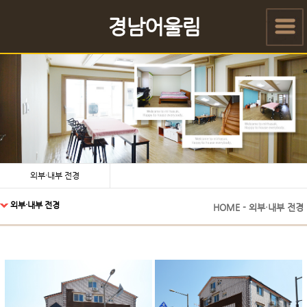
경남어울림
외부·내부 전경
외부·내부 전경
HOME - 외부·내부 전경