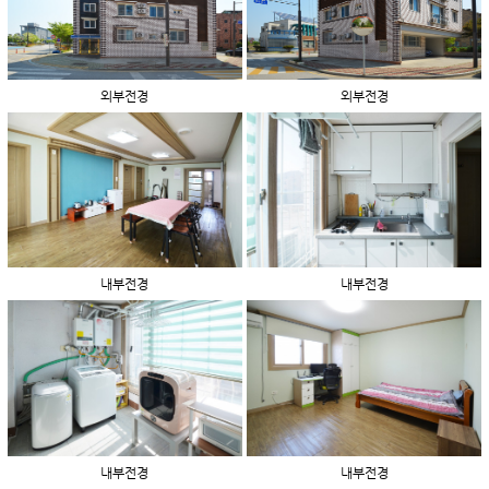
외부전경
외부전경
내부전경
내부전경
내부전경
내부전경