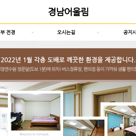
경남어울림
내부 전경
오시는길
공지
2022년 1월 각층 도배로 깨끗한 환경을 제공합니다.
정연수원 정문앞(도보 1분)에 위치! 버스정류장, 편의점 등이 가까워 생활 편리