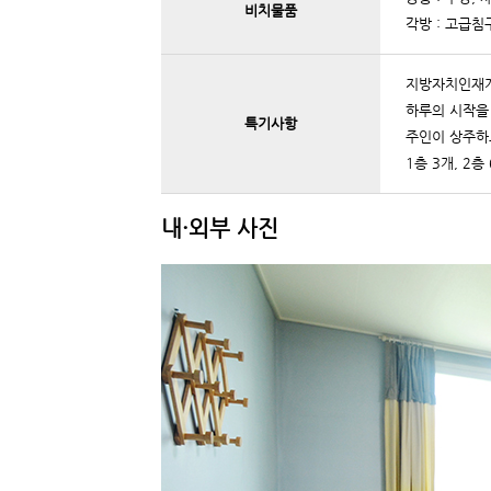
비치물품
각방 : 고급침구
지방자치인재개
하루의 시작을 
특기사항
주인이 상주하
1층 3개, 2
내·외부 사진