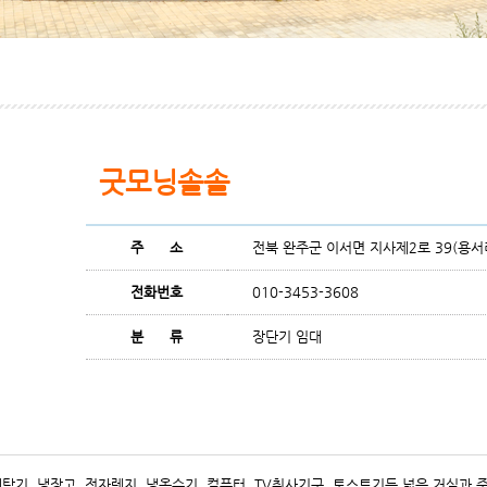
굿모닝솔솔
주 소
전북 완주군 이서면 지사제2로 39(용서리
전화번호
010-3453-3608
분 류
장단기 임대
 세탁기, 냉장고, 전자렌지, 냉온수기, 컴퓨터, TV취사기구, 토스트기등 넓은 거실과