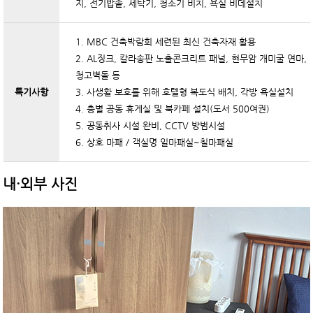
지, 전기밥솥, 세탁기, 청소기 비치, 욕실 비데설치
1. MBC 건축박람회 세련된 최신 건축자재 활용
2. AL징크, 칼라송판 노출콘크리트 패널, 현무암 개미굴 연마,
청고벽돌 등
특기사항
3. 사생활 보호를 위해 호텔형 복도식 배치, 각방 욕실설치
4. 층별 공동 휴게실 및 북카페 설치(도서 500여권)
5. 공동취사 시설 완비, CCTV 방범시설
6. 상호 마패 / 객실명 일마패실~칠마패실
내·외부 사진