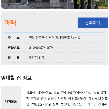
마패
홈페이지
주 소
전북 완주군 이서면 지사제안길 34-16
전화번호
010-8467-1079
분 류
장단기 임대
임대할 집 정보
복도식, 쉐어하우스, 층별 주방시설 자체취사 가능, 층별 북까
페 휴게실 설치, 전통 한지벽지, 참숯 포켓침대, 태양광 LED 조
비치물품
명 설치, LG 시스템 창호, 컴퓨터, TV, 냉장고, 에어컨, 전자렌