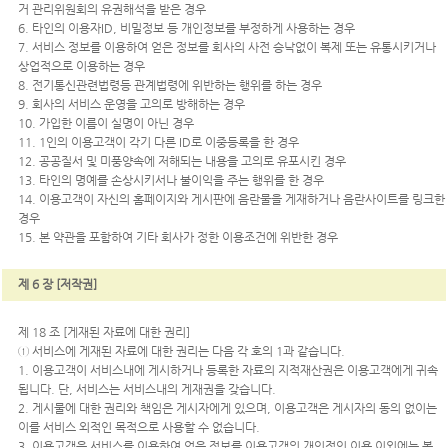
거 관리위원회의 유권해석을 받은 경우
6. 타인의 이용자ID, 비밀정보 등 개인정보를 부정하게 사용하는 경우
7. 서비스 정보를 이용하여 얻은 정보를 회사의 사전 승낙없이 복제 또는 유통시키거나
상업적으로 이용하는 경우
8. 전기통신관련법령등 관계법령에 위반하는 행위를 하는 경우
9. 회사의 서비스 운영을 고의로 방해하는 경우
10. 가입한 이름이 실명이 아닌 경우
11. 1인의 이용고객이 각기 다른 ID로 이중등록을 한 경우
12. 공공질서 및 미풍양속에 저해되는 내용을 고의로 유포시킨 경우
13. 타인의 명예를 손상시키서나 불이익을 주는 행위를 한 경우
14. 이용고객이 자신의 홈페이지와 게시판에 음란물을 게재하거나 음란사이트를 링크한
경우
15. 본 약관을 포함하여 기타 회사가 정한 이용조건에 위반한 경우
제 6 장 [저작권]
제 18 조 [게재된 자료에 대한 권리]
① 서비스에 게재된 자료에 대한 권리는 다음 각 호의 1과 같습니다.
1. 이용고객이 서비스내에 게시하거나 등록한 자료의 지적재산권은 이용고객에게 귀속
됩니다. 단, 서비스는 서비스내의 게재권을 갖습니다.
2. 게시물에 대한 권리와 책임은 게시자에게 있으며, 이용고객은 게시자의 동의 없이는
이를 서비스 외적인 목적으로 사용할 수 없습니다.
3. 이용고객은 서비스를 이용하여 얻은 정보를 이용고객의 개인적인 이용 이외에는 복