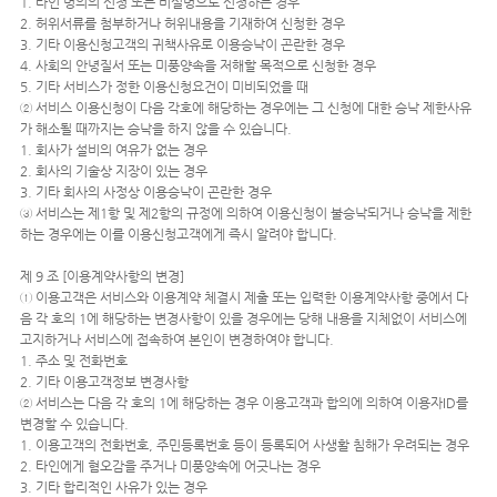
1. 타인 명의의 신청 또는 비실명으로 신청하는 경우
2. 허위서류를 첨부하거나 허위내용을 기재하여 신청한 경우
3. 기타 이용신청고객의 귀책사유로 이용승낙이 곤란한 경우
4. 사회의 안녕질서 또는 미풍양속을 저해할 목적으로 신청한 경우
5. 기타 서비스가 정한 이용신청요건이 미비되었을 때
② 서비스 이용신청이 다음 각호에 해당하는 경우에는 그 신청에 대한 승낙 제한사유
가 해소될 때까지는 승낙을 하지 않을 수 있습니다.
1. 회사가 설비의 여유가 없는 경우
2. 회사의 기술상 지장이 있는 경우
3. 기타 회사의 사정상 이용승낙이 곤란한 경우
③ 서비스는 제1항 및 제2항의 규정에 의하여 이용신청이 불승낙되거나 승낙을 제한
하는 경우에는 이를 이용신청고객에게 즉시 알려야 합니다.
제 9 조 [이용계약사항의 변경]
① 이용고객은 서비스와 이용계약 체결시 제출 또는 입력한 이용계약사항 중에서 다
음 각 호의 1에 해당하는 변경사항이 있을 경우에는 당해 내용을 지체없이 서비스에
고지하거나 서비스에 접속하여 본인이 변경하여야 합니다.
1. 주소 및 전화번호
2. 기타 이용고객정보 변경사항
② 서비스는 다음 각 호의 1에 해당하는 경우 이용고객과 합의에 의하여 이용자ID를
변경할 수 있습니다.
1. 이용고객의 전화번호, 주민등록번호 등이 등록되어 사생활 침해가 우려되는 경우
2. 타인에게 혐오감을 주거나 미풍양속에 어긋나는 경우
3. 기타 합리적인 사유가 있는 경우