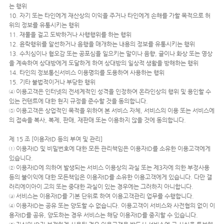
는 행위
10. 자기 또는 타인에게 재산상의 이익을 주거나 타인에게 손해를 가할 목적으로 허
위의 정보를 유통시키는 행위
11. 재물을 걸고 도박하거나 사행행위를 하는 행위
12. 윤락행위를 알선하거나 음행을 매개하는 내용의 정보를 유통시키는 행위
13. 수치심이나 혐오감 또는 공포심을 일으키는 말이나 음향, 글이나 화상 또는 영상
을 계속하여 상대방에게 도달하게 하여 상대방의 일상적 생활을 방해하는 행위
14. 타인의 정보통신서비스 이용명의를 도용하여 사용하는 행위
15. 기타 불법적이거나 부당한 행위
④ 이용고객은 인터넷의 전세계적인 성격을 인정하여 온라인상의 행위 및 용인할 수
있는 컨텐트에 대한 현지 규정을 준수할 것을 동의합니다.
⑤ 이용고객은 상업적인 목적을 위하여 본 서비스 자체, 서비스의 이용 또는 서비스에
의 접속을 복사, 복제, 판매, 재판매 또는 이용하지 않을 것에 동의합니다.
제 15 조 [이용자ID 등의 부여 및 관리]
① 이용자ID 및 비밀번호에 대한 모든 관리책임은 이용자ID를 소유한 이용고객에게
있습니다.
② 이용자ID에 의하여 발생되는 서비스 이용상의 과실 또는 제3자에 의한 부정사용
등의 불이익에 대한 모든책임은 이용자ID를 소유한 이용고객에게 있습니다. 다만 갤
러리에이아이 고의 또는 중대한 과실이 있는 경우에는 그러하지 아니합니다.
③ 서비스는 이용자ID를 기본 단위로 하여 이용고객관리 업무를 수행합니다.
④ 이용자ID는 공유 또는 양도할 수 없습니다. 이용고객이 서비스와 사전협의 없이 이
용자ID를 공유, 양도하는 경우 서비스는 해당 이용자ID를 중지할 수 있습니다.