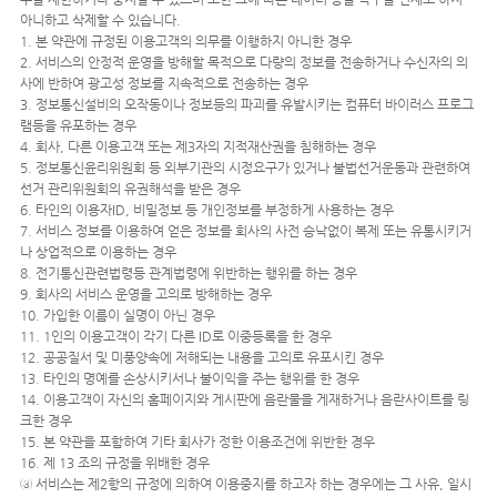
아니하고 삭제할 수 있습니다.
1. 본 약관에 규정된 이용고객의 의무를 이행하지 아니한 경우
2. 서비스의 안정적 운영을 방해할 목적으로 다량의 정보를 전송하거나 수신자의 의
사에 반하여 광고성 정보를 지속적으로 전송하는 경우
3. 정보통신설비의 오작동이나 정보등의 파괴를 유발시키는 컴퓨터 바이러스 프로그
램등을 유포하는 경우
4. 회사, 다른 이용고객 또는 제3자의 지적재산권을 침해하는 경우
5. 정보통신윤리위원회 등 외부기관의 시정요구가 있거나 불법선거운동과 관련하여
선거 관리위원회의 유권해석을 받은 경우
6. 타인의 이용자ID, 비밀정보 등 개인정보를 부정하게 사용하는 경우
7. 서비스 정보를 이용하여 얻은 정보를 회사의 사전 승낙없이 복제 또는 유통시키거
나 상업적으로 이용하는 경우
8. 전기통신관련법령등 관계법령에 위반하는 행위를 하는 경우
9. 회사의 서비스 운영을 고의로 방해하는 경우
10. 가입한 이름이 실명이 아닌 경우
11. 1인의 이용고객이 각기 다른 ID로 이중등록을 한 경우
12. 공공질서 및 미풍양속에 저해되는 내용을 고의로 유포시킨 경우
13. 타인의 명예를 손상시키서나 불이익을 주는 행위를 한 경우
14. 이용고객이 자신의 홈페이지와 게시판에 음란물을 게재하거나 음란사이트를 링
크한 경우
15. 본 약관을 포함하여 기타 회사가 정한 이용조건에 위반한 경우
16. 제 13 조의 규정을 위배한 경우
③ 서비스는 제2항의 규정에 의하여 이용중지를 하고자 하는 경우에는 그 사유, 일시