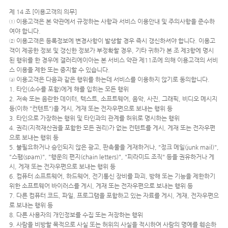
제 14 조 [이용고객의 의무]
① 이용고객은 본 약관에서 규정하는 사항과 서비스 이용안내 및 주의사항을 준수하
여야 합니다.
② 이용고객은 등록정보에 변경사항이 발생할 경우 즉시 갱신하셔야 합니다. 이용고
객이 제공한 정보 및 갱신한 정보가 부정확할 경우, 기타 귀하가 본 조 제3항에 명시
된 행위를 한 경우에 갤러리에이아는 본 서비스 약관 제11조에 의해 이용고객의 서비
스 이용을 제한 또는 중지할 수 있습니다.
③ 이용고객은 다음과 같은 행위를 하는데 서비스를 이용하지 않기로 동의합니다.
1. 타인(소수를 포함)에게 해를 입히는 모든 행위
2. 저속 또는 음란한 데이터, 텍스트, 소프트웨어, 음악, 사진, 그래픽, 비디오 메시지
등(이하 "컨텐트")을 게시, 게재 또는 전자우편으로 보내는 행위 등
3. 타인으로 가장하는 행위 및 타인과의 관계를 허위로 명시하는 행위
4. 권리(지적재산권을 포함한 모든 권리)가 없는 컨텐트를 게시, 게재 또는 전자우편
으로 보내는 행위 등
5. 불필요하거나 승인되지 않은 광고, 판촉물을 게재하거나, "정크 메일(junk mail)",
"스팸(spam)", "행운의 편지(chain letters)", "피라미드 조직" 등을 권유하거나 게
시, 게재 또는 전자우편으로 보내는 행위 등
6. 컴퓨터 소프트웨어, 하드웨어, 전기통신 장비를 파괴, 방해 또는 기능을 제한하기
위한 소프트웨어 바이러스를 게시, 게재 또는 전자우편으로 보내는 행위 등
7. 다른 컴퓨터 코드, 파일, 프로그램을 포함하고 있는 자료를 게시, 게재, 전자우편으
로 보내는 행위 등
8. 다른 사용자의 개인정보를 수집 또는 저장하는 행위
9. 사람을 비방할 목적으로 사실 또는 허위의 사실을 적시하여 사람의 명예를 훼손하