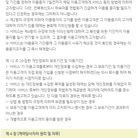
및 기간을 정하여 이용중지 7일전까지 해당 이용고객에게 서비스 등의 방법에 의하여
고지합니다. 다만, 전북혁신도시 하숙마을 연합회가 긴급하게 이용을 중지할 필요가
있다고 인정하는 경우에는 그러하지 아니합니다.
④ 제2항의 규정에 의하여 이용중지의 고지를 받은 이용고객은 그 이용중지의 고지에
대하여 이의가 있을 때에는 본회에 이의신청을 할 수 있습니다.
⑤ 서비스는 제4항의 규정에 의한 이의신청에 대하여 그 확인을 위한 기간까지 이용
중지를 일시 연기할 수 있으며, 그 결과를 이용고객에게 고지합니다.
⑥ 서비스는 이용중지 기간중에 그 이용중지 사유가 해소된 것이 확인된 경우에는 이
용중지조치를 그 즉시 해제합니다.
제 12 조 [수집한 개인정보의 보유기간 및 이용기간]
1 '서비스'가 이용고객들로부터 개인정보를 수집하는 경우 그 보유기간 및 이용기간
은 이용고객이 직접 회원 가입을 신청한 시점부터 해지하겠다는 의사 표시를 하여 해
지가 처리된 시점까지로 합니다.
2 '서비스'는 개인정보를 수집한 목적을 달성한 때에는 당해 개인정보를 지체없이 파
기하며 '서비스'로부터 개인정보를 적법하게 제공받은 제3자에 대하여도 이를 준수
하도록 권고하고 있습니다. 단 다음 각호의 경우는 예외로 합니다.
① 상법 등 법령의 규정에 의하여 보존할 필요성이 있는 경우
② 보유기간을 이용고객에게 미리 고지하거나 명시한 경우 그 보유기간이 경과하지
아니한 경우
③ 개별적으로 이용고객의 동의를 받은 경우
제 4 장 [계약당사자의 권리 및 의무]