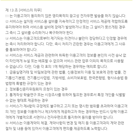
제 13 조 [서비스의 의무]
① 는 이용고객이 동의하지 않은 영리목적의 광고성 전자우편 발송을 하지 않습니다.
② 서비스는 설치된 서비스용 설비를 지속적이고 안정적인 서비스 제공에 적합하도록
유지하여야 하며 서비스용 설비에 장애가 발생하거나 또는 그 설비가 못쓰게된 경우
그 즉시 그 설비를 수리하거나 복구하여야 한다.
③ 서비스는 이용고객으로부터 제기되는 의견이나 불만이 정당하다고 인정할 경우에
는 즉시 처리하여야 합니다. 다만, 즉시 처리가 곤란한 경우는 이용고객에게 그 사유
를 통보하여야 합니다.
④ 서비스는 서비스 제공과 관련하여 취득한 이용고객의 정보를 본인의 사전 승낙 없
이 타인에게 누설 또는 배포할 수 없으며 서비스 관련 업무 이외의 목적으로 사용할
수 없습니다. 다만, 다음 각 호의 1에 해당하는 경우에는 예외로 합니다.
1. 금융실명거래 및 비밀보장에 관한 법률, 신용정보의 이용 및 보호에 관한 법률, 전
기통신기본법, 전기통신사업법, 지방세법, 소비자보호법, 한국은행법, 형사소송법 등
법령에 특별한 규정이 있는 경우
2. 정보통신윤리위원회의 요청이 있는 경우
3. 통계작성·학술연구 또는 시장조사를 위하여 필요한 경우로서 특정 개인을 식별할
수 없는 형태로 제공하는 경우
⑤ 서비스가 제4항의 규정에도 불구하고 고지 또는 명시한 범위를 초과하여 이용고객
의 개인 정보를 이용하거나 제3자에게 제공하고자 하는 경우에는 반드시 당해 이용고
객에게 개별적으로 서면이나 전자우편으로 통지하여 동의를 받아야 합니다.
⑥ 서비스는 이용계약의 체결, 계약사항의 변경 및 해지 등 이용고객과의 계약 관련
절차 및 내용 등에 있어서 이용고객에게 편의를 제공하도록 노력합니다.