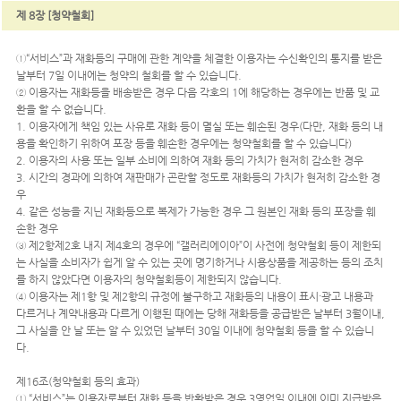
제 8장 [청약철회]
①“서비스”과 재화등의 구매에 관한 계약을 체결한 이용자는 수신확인의 통지를 받은
날부터 7일 이내에는 청약의 철회를 할 수 있습니다.
② 이용자는 재화등을 배송받은 경우 다음 각호의 1에 해당하는 경우에는 반품 및 교
환을 할 수 없습니다.
1. 이용자에게 책임 있는 사유로 재화 등이 멸실 또는 훼손된 경우(다만, 재화 등의 내
용을 확인하기 위하여 포장 등을 훼손한 경우에는 청약철회를 할 수 있습니다)
2. 이용자의 사용 또는 일부 소비에 의하여 재화 등의 가치가 현저히 감소한 경우
3. 시간의 경과에 의하여 재판매가 곤란할 정도로 재화등의 가치가 현저히 감소한 경
우
4. 같은 성능을 지닌 재화등으로 복제가 가능한 경우 그 원본인 재화 등의 포장을 훼
손한 경우
③ 제2항제2호 내지 제4호의 경우에 “갤러리에이아”이 사전에 청약철회 등이 제한되
는 사실을 소비자가 쉽게 알 수 있는 곳에 명기하거나 시용상품을 제공하는 등의 조치
를 하지 않았다면 이용자의 청약철회등이 제한되지 않습니다.
④ 이용자는 제1항 및 제2항의 규정에 불구하고 재화등의 내용이 표시·광고 내용과
다르거나 계약내용과 다르게 이행된 때에는 당해 재화등을 공급받은 날부터 3월이내,
그 사실을 안 날 또는 알 수 있었던 날부터 30일 이내에 청약철회 등을 할 수 있습니
다.
제16조(청약철회 등의 효과)
① “서비스”는 이용자로부터 재화 등을 반환받은 경우 3영업일 이내에 이미 지급받은