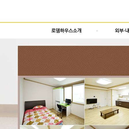
로뎀하우스소개
외부·