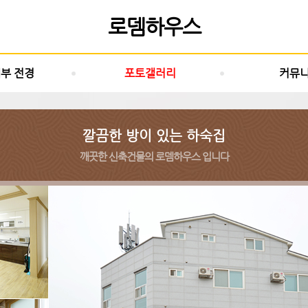
로뎀하우스
내부 전경
포토갤러리
커뮤
깔끔한 방이 있는 하숙집
깨끗한 신축건물의 로뎀하우스 입니다